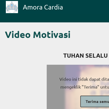
Lompat ke isi utama
Amora Cardia
Video Motivasi
TUHAN SELALU
Video ini tidak dapat di
mengeklik "Terima" untu
Terima semu